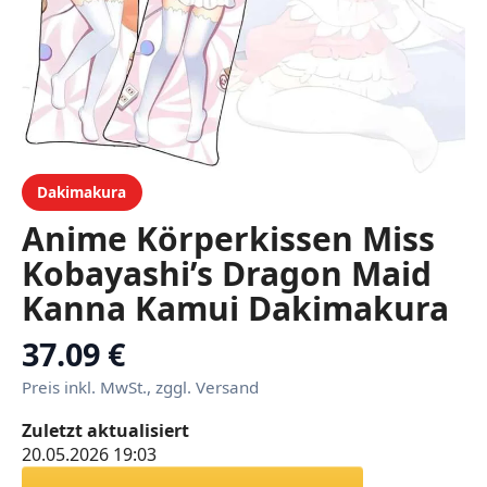
Dakimakura
Anime Körperkissen Miss
Kobayashi’s Dragon Maid
Kanna Kamui Dakimakura
Körperkissen Anime
37.09 €
Doppelseitig bedruckter
Preis inkl. MwSt., zggl. Versand
Kissenbezug Kissenbezug
Zuletzt aktualisiert
Kissen-Kanna Kamui-
20.05.2026 19:03
a,50x150cm-Peach Skin