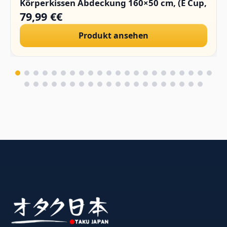
Körperkissen Abdeckung 160×50 cm, (E Cup,
1400g/Paar)
79,99 €€
Produkt ansehen