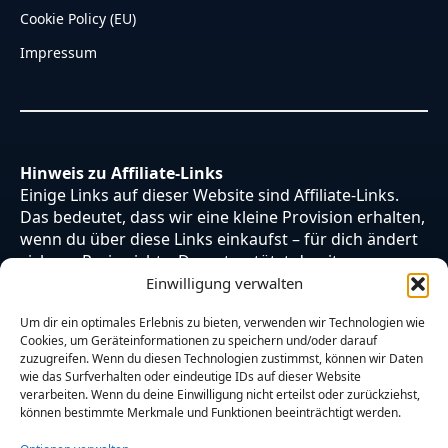
Cookie Policy (EU)
Impressum
Hinweis zu Affiliate-Links
Einige Links auf dieser Website sind Affiliate-Links.
Das bedeutet, dass wir eine kleine Provision erhalten,
wenn du über diese Links einkaufst – für dich ändert
sich am Preis nichts. Du unterstützt damit unsere
Arbeit. Vielen Dank dafür!
Einwilligung verwalten
Um dir ein optimales Erlebnis zu bieten, verwenden wir Technologien wie
Cookies, um Geräteinformationen zu speichern und/oder darauf
zuzugreifen. Wenn du diesen Technologien zustimmst, können wir Daten
wie das Surfverhalten oder eindeutige IDs auf dieser Website
verarbeiten. Wenn du deine Einwilligung nicht erteilst oder zurückziehst,
können bestimmte Merkmale und Funktionen beeinträchtigt werden.