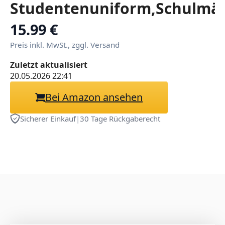
Studentenuniform,Schulmä
Dessous Set für Damen,
15.99 €
Sexy Roleplay Reizwäsche
Preis inkl. MwSt., zggl. Versand
mit kariertem Mini-
Zuletzt aktualisiert
Faltenrock, Crop-Top &
20.05.2026 22:41
Krawatte
Bei Amazon ansehen
Sicherer Einkauf
|
30 Tage Rückgaberecht