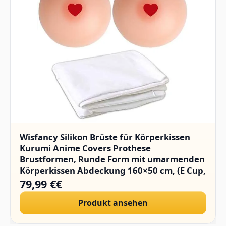
Wisfancy Silikon Brüste für Körperkissen
Kurumi Anime Covers Prothese
Brustformen, Runde Form mit umarmenden
Körperkissen Abdeckung 160×50 cm, (E Cup,
1400g/Paar)
79,99 €€
Produkt ansehen