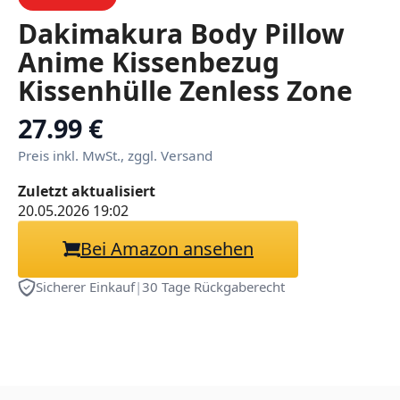
Dakimakura Body Pillow
Anime Kissenbezug
Kissenhülle Zenless Zone
Zero Hoshimi Miyabi A04,
27.99 €
Pillowcase Doppelseitige
Preis inkl. MwSt., zggl. Versand
Seitenschläf
Zuletzt aktualisiert
Umarmungskissen Bezug
20.05.2026 19:02
Dekorative
Bei Amazon ansehen
Zierkissenbezug
Sicherer Einkauf
|
30 Tage Rückgaberecht