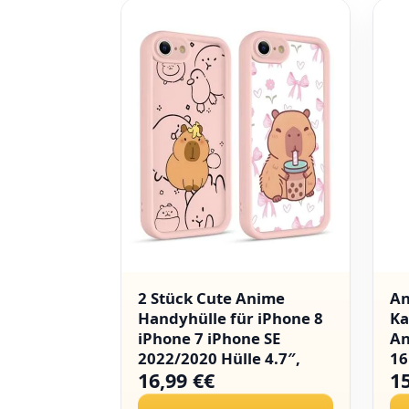
ülle
2 Stück Cute Anime
An
tibel mit
Handyhülle für iPhone 8
Ka
 Neko
iPhone 7 iPhone SE
An
ülle Neko
2022/2020 Hülle 4.7″,
16
16,99 €€
1
che Anime
Niedlich Karikatur Tier
taku
Capybara Aesthetic