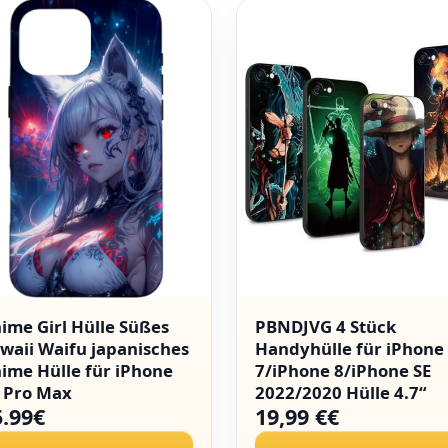
ime Girl Hülle Süßes
PBNDJVG 4 Stück
waii Waifu japanisches
Handyhülle für iPhone
ime Hülle für iPhone
7/iPhone 8/iPhone SE
 Pro Max
2022/2020 Hülle 4.7“
5.99€
19,99 €€
Anime Luffy Zoro Gear 
Sun God Nika Manga