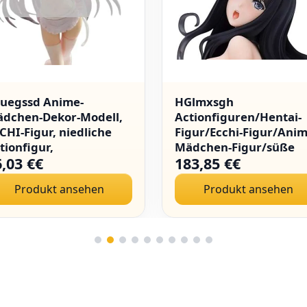
uegssd Anime-
HGlmxsgh
dchen-Dekor-Modell,
Actionfiguren/Hentai-
CHI-Figur, niedliche
Figur/Ecchi-Figur/Anim
tionfigur,
Mädchen-Figur/süße
,03 €€
183,85 €€
wachsenenkollektion,
Puppe/Spielzeugfigur/
nati-Puppenspielzeug,
Sammlung/abnehmba
Produkt ansehen
Produkt ansehen
 cm(Pink)
Kleidung/Sammlerstüc
(Hard Chest)