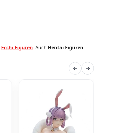
d
Ecchi Figuren
. Auch
Hentai Figuren
←
→