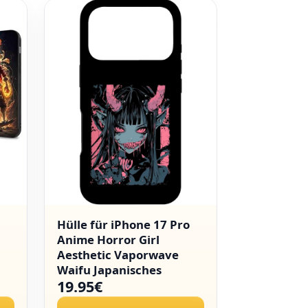
Hülle für iPhone 17 Pro
SEHEYA Pa
Anime Horror Girl
Kompatibe
Aesthetic Vaporwave
Galaxy A16
Waifu Japanisches
Schwarz Ma
19.95€
9,58 €€
5
Mädchen
Karikatur
Aesthetic