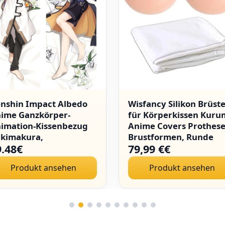
nshin Impact Albedo
Wisfancy Silikon Brüst
ime Ganzkörper-
für Körperkissen Kuru
imation-Kissenbezug
Anime Covers Prothes
kimakura,
Brustformen, Runde
9.48€
79,99 €€
ißverschluss-
Form mit umarmenden
50x50cm
Körperkissen Abdecku
Produkt ansehen
Produkt ansehen
160×50 cm, (E Cup,
1400g/Paar)