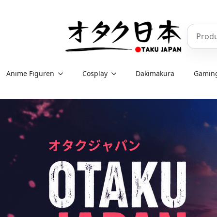
Skip
to
Produkt
main
content
Anime Figuren
Cosplay
Dakimakura
Gamin