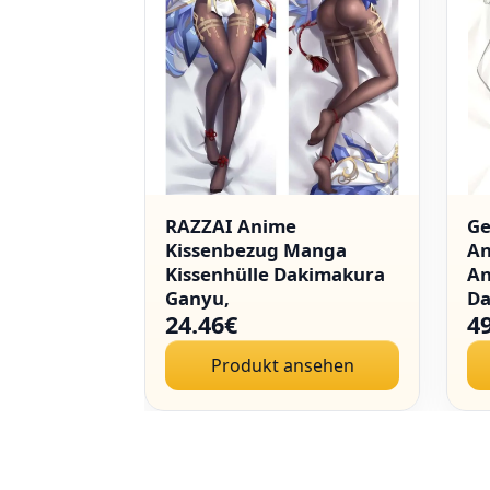
issen Miss
RAZZAI Anime
Ge
ragon Maid
Kissenbezug Manga
An
Kissenhülle Dakimakura
An
Ganyu,
Da
24.46€
4
Anime
Seitenschläferkissen
Re
edruckter
Bezug 150x50cm
1
nsehen
Produkt ansehen
issenbezug
Pfirsichhaut/2WT/Shortplush
Kamui-
Dekoration von Kissens
ach Skin
und Betten Handwäsche
nur