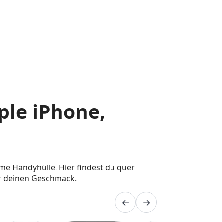
le iPhone,
e Handyhülle. Hier findest du quer
ür deinen Geschmack.
←
→