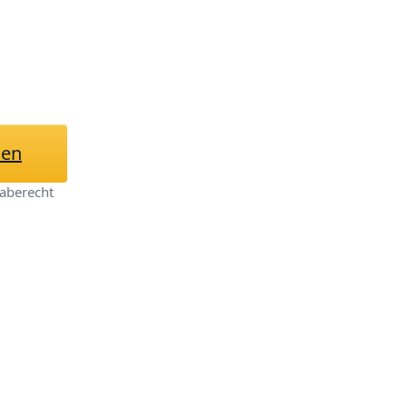
mmlerstück Modell
tion 26cm
hen
aberecht