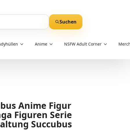
Suchen
dyhüllen
Anime
NSFW Adult Corner
Merch
bus Anime Figur
nga Figuren Serie
altung Succubus