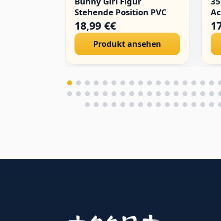
Bunny Girl Figur
3
Stehende Position PVC
Ac
Statue Anime Modell
au
18,99 €€
1
Desktop Ornamente
Ac
Produkt ansehen
St
Ge