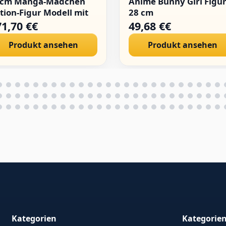
5cm Manga-Mädchen
Anime Bunny Girl Figu
tion-Figur Modell mit
28 cm
stauschbaren
71,70 €€
49,68 €€
cessoires Cartoon
Produkt ansehen
Produkt ansehen
atue Sammlerstücke
schenke
Kategorien
Kategorie