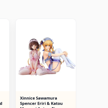
Xinnice Sawamura
Jiumaocle
nd
Spencer Eriri & Katou
Figur Ani