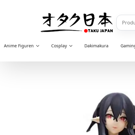
Skip
to
Produkt
main
content
Anime Figuren
Cosplay
Dakimakura
Gamin