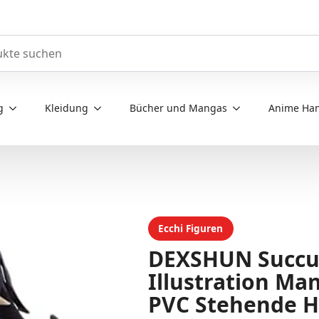
e durchsuchen
g
Kleidung
Bücher und Mangas
Anime Han
Ecchi Figuren
DEXSHUN Succu
Illustration Ma
PVC Stehende H