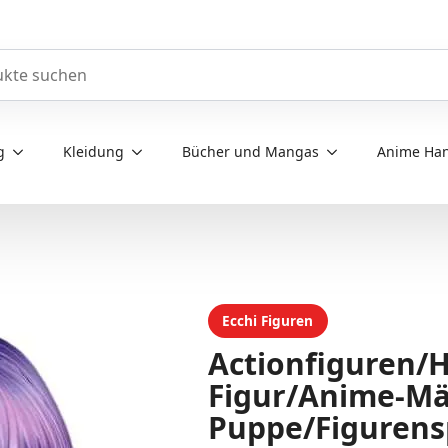
e durchsuchen
g
Kleidung
Bücher und Mangas
Anime Han
Ecchi Figuren
Actionfiguren/H
Figur/Anime-Mä
Puppe/Figurens