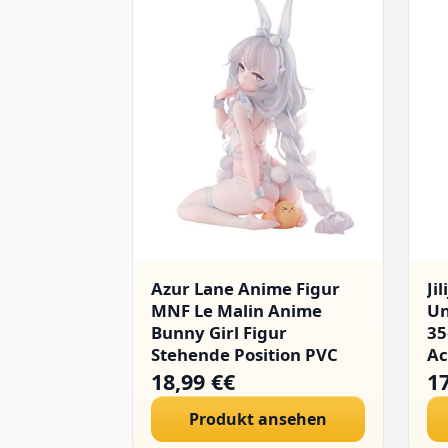
Azur Lane Anime Figur
Ji
MNF Le Malin Anime
Un
Bunny Girl Figur
3
Stehende Position PVC
Ac
Statue Anime Modell
au
18,99 €€
1
Desktop Ornamente
Ac
Produkt ansehen
St
Ge