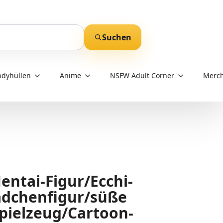
Suchen
dyhüllen
Anime
NSFW Adult Corner
Merch
entai-Figur/Ecchi-
dchenfigur/süße
pielzeug/Cartoon-