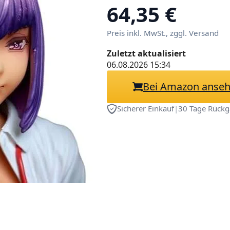
Sammlung/abn
64,35 €
Kleidung/Samml
Preis inkl. MwSt., zggl. Versand
Display/PVC/1/7
Zuletzt aktualisiert
06.08.2026 15:34
Bei Amazon anse
Sicherer Einkauf
|
30 Tage Rückg