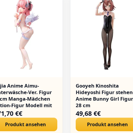
lijia Anime Aimu-
Gooyeh Kinoshita
terwäsche-Ver. Figur
Hideyoshi Figur stehe
5cm Manga-Mädchen
Anime Bunny Girl Figu
tion-Figur Modell mit
28 cm
stauschbaren
71,70 €€
49,68 €€
cessoires Cartoon
Produkt ansehen
Produkt ansehen
atue Sammlerstücke
schenke