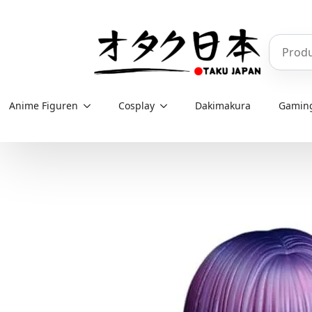
Skip
to
Produkt
main
content
Anime Figuren
Cosplay
Dakimakura
Gamin