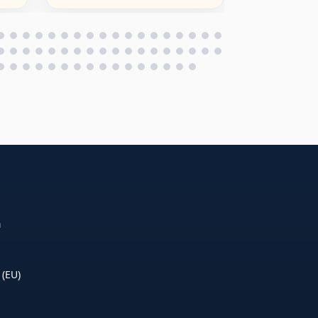
für Anime Fans
n
 (EU)