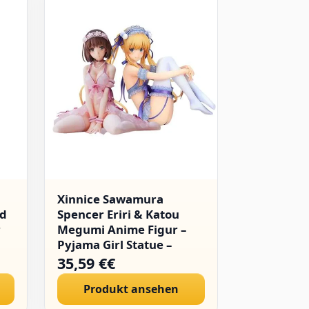
Xinnice Sawamura
Jiumaocle
nd
Spencer Eriri & Katou
Figur Ani
r
Megumi Anime Figur –
Bunny Figu
Pyjama Girl Statue –
Malerei Fi
Original Painting
Display PV
35,59 €€
57,11 €€
Actionfigur – PVC
cm 2 Stück
Produkt ansehen
Produ
Sitzende Modell –
Sammlerstück Geschenk