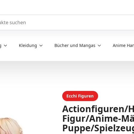
e durchsuchen
g
Kleidung
Bücher und Mangas
Anime Han
Ecchi Figuren
Actionfiguren/H
Figur/Anime-Mä
Puppe/Spielzeu