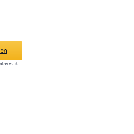
ehmbare
erstücke/PVC/1/6.
hen
aberecht