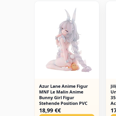
Azur Lane Anime Figur
Ji
MNF Le Malin Anime
Un
Bunny Girl Figur
3
Stehende Position PVC
Ac
Statue Anime Modell
au
18,99 €€
1
Desktop Ornamente
Ac