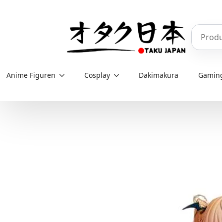
Skip
to
Produkt
main
content
Anime Figuren
Cosplay
Dakimakura
Gamin