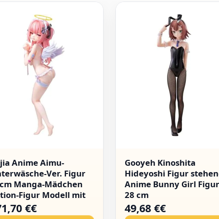
lijia Anime Aimu-
Gooyeh Kinoshita
terwäsche-Ver. Figur
Hideyoshi Figur stehe
5cm Manga-Mädchen
Anime Bunny Girl Figu
tion-Figur Modell mit
28 cm
stauschbaren
71,70 €€
49,68 €€
cessoires Cartoon