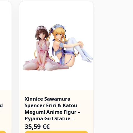
Xinnice Sawamura
Jiumaocle
nd
Spencer Eriri & Katou
Figur Ani
r
Megumi Anime Figur –
Bunny Figu
Pyjama Girl Statue –
Malerei Fi
Original Painting
Display PV
35,59 €€
57,11 €€
Actionfigur – PVC
cm 2 Stück