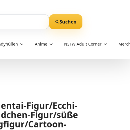
Suchen
dyhüllen
Anime
NSFW Adult Corner
Merch
entai-Figur/Ecchi-
dchen-Figur/süße
gfigur/Cartoon-