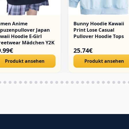
amen Anime
Bunny Hoodie Kawaii
puzenpullover Japan
Print Lose Casual
waii Hoodie E-Girl
Pullover Hoodie Tops
reetwear Mädchen Y2K
thic Sweatshirt
9.99€
25.74€
llover
Produkt ansehen
Produkt ansehen