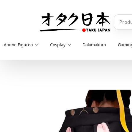
Skip
to
Produkt
main
content
Anime Figuren
Cosplay
Dakimakura
Gamin