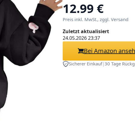
Sweatshirt mit
12.99 €
Kapuze Einfarbi
Preis inkl. MwSt., zggl. Versand
Oberteile Oversi
Känguru-Tasch
Zuletzt aktualisiert
24.05.2026 23:37
Bei Amazon anse
Sicherer Einkauf
|
30 Tage Rückg