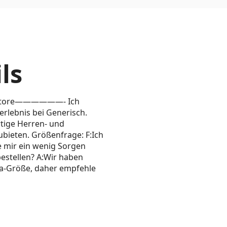
ls
Store——————- Ich
rlebnis bei Generisch.
rtige Herren- und
bieten. Größenfrage: F:Ich
 mir ein wenig Sorgen
estellen? A:Wir haben
opa-Größe, daher empfehle