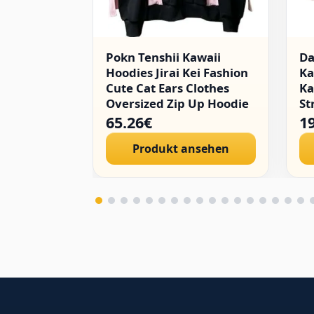
Pokn Tenshii Kawaii
D
Hoodies Jirai Kei Fashion
Ka
Cute Cat Ears Clothes
Ka
Oversized Zip Up Hoodie
St
Gothic Top
Go
65.26€
1
Pu
Produkt ansehen