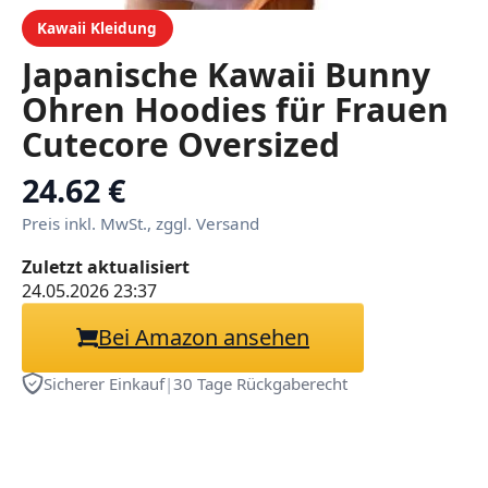
Kawaii Kleidung
Japanische Kawaii Bunny
Ohren Hoodies für Frauen
Cutecore Oversized
Sweatshirt Baggy Langarm
24.62 €
Casual Fleece Top
Preis inkl. MwSt., zggl. Versand
Zuletzt aktualisiert
24.05.2026 23:37
Bei Amazon ansehen
Sicherer Einkauf
|
30 Tage Rückgaberecht