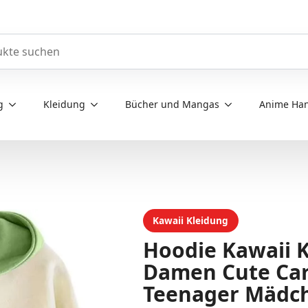
e durchsuchen
g
Kleidung
Bücher und Mangas
Anime Han
Kawaii Kleidung
Hoodie Kawaii 
Damen Cute Car
Teenager Mädc