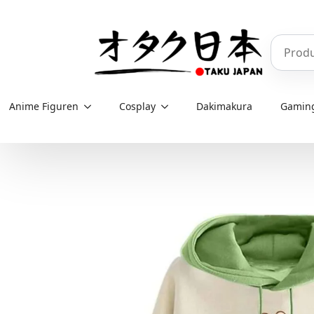
Skip
to
Produkt
main
content
Anime Figuren
Cosplay
Dakimakura
Gamin