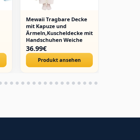
Mewaii Tragbare Decke
WINKEEY 
mit Kapuze und
Japanisch
Ärmeln,Kuscheldecke mit
Kapuzenpu
Handschuhen Weiche
Mädchen H
Flanell Sherpa Decke für
Hoodie Hi
36.99€
24.89€
Damen und Herren Ideal
Streetwea
Produkt ansehen
Produ
für Zuhause Reisen und
Sweatshirt
Tierliebhaber
Pulli