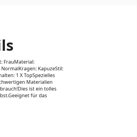
ls
: FrauMaterial:
: NormalKragen: KapuzeStil:
halten: 1 X TopSpezielles
chwertigen Materialien
brauch!Dies ist ein tolles
bst.Geeignet für das