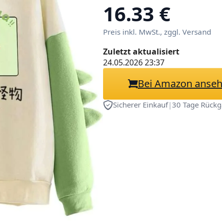
Sweatshirt Pull
16.33 €
Langarmshirt Bl
Preis inkl. MwSt., zggl. Versand
Sports Oberteil
S)
Zuletzt aktualisiert
24.05.2026 23:37
Bei Amazon anse
Sicherer Einkauf
|
30 Tage Rückg