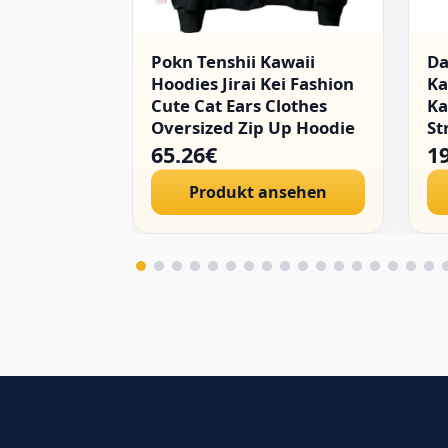
Pokn Tenshii Kawaii
D
Hoodies Jirai Kei Fashion
Ka
Cute Cat Ears Clothes
Ka
Oversized Zip Up Hoodie
St
Gothic Top
Go
65.26€
1
Pu
Produkt ansehen