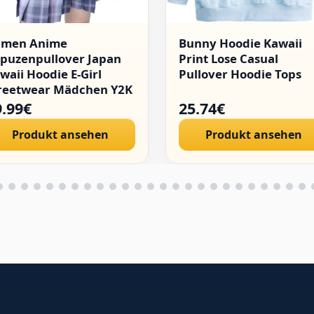
amen Anime
Bunny Hoodie Kawaii
puzenpullover Japan
Print Lose Casual
waii Hoodie E-Girl
Pullover Hoodie Tops
reetwear Mädchen Y2K
thic Sweatshirt
9.99€
25.74€
llover
Produkt ansehen
Produkt ansehen