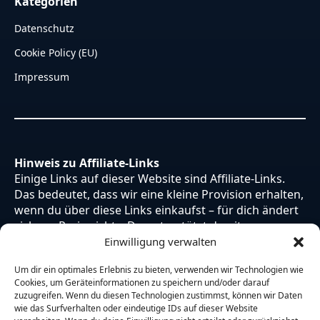
Kategorien
Datenschutz
Cookie Policy (EU)
Impressum
Hinweis zu Affiliate-Links
Einige Links auf dieser Website sind Affiliate-Links.
Das bedeutet, dass wir eine kleine Provision erhalten,
wenn du über diese Links einkaufst – für dich ändert
sich am Preis nichts. Du unterstützt damit unsere
Arbeit. Vielen Dank dafür!
Einwilligung verwalten
Um dir ein optimales Erlebnis zu bieten, verwenden wir Technologien wie
Cookies, um Geräteinformationen zu speichern und/oder darauf
zuzugreifen. Wenn du diesen Technologien zustimmst, können wir Daten
wie das Surfverhalten oder eindeutige IDs auf dieser Website