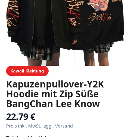
Kawaii Kleidung
Kapuzenpullover-Y2K
Hoodie mit Zip Süße
BangChan Lee Know
Changbin Hyunjin Han
22.79 €
Felix Seungmin I.N Motive
Preis inkl. MwSt., zggl. Versand
Unisex Harajuku