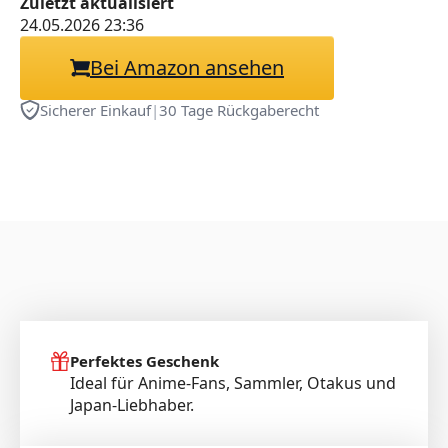
Zuletzt aktualisiert
Streetwear
24.05.2026 23:36
Bei Amazon ansehen
Sicherer Einkauf
|
30 Tage Rückgaberecht
Perfektes Geschenk
Ideal für Anime-Fans, Sammler, Otakus und
Japan-Liebhaber.