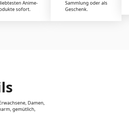
liebtesten Anime-
Sammlung oder als
odukte sofort.
Geschenk.
ls
r Erwachsene, Damen,
warm, gemütlich,