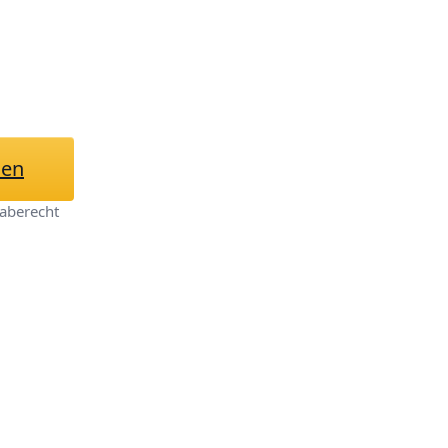
pich, warm,
zenpullover,
hen
aberecht