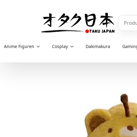
Skip
to
Produkt
main
content
Anime Figuren
Cosplay
Dakimakura
Gamin