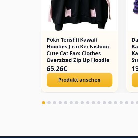
Pokn Tenshii Kawaii
D
Hoodies Jirai Kei Fashion
Ka
Cute Cat Ears Clothes
Ka
Oversized Zip Up Hoodie
St
Gothic Top
Go
65.26€
1
Pu
Produkt ansehen