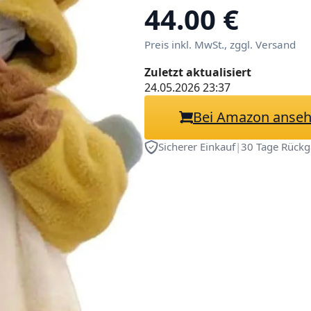
Spaßdecke, Tep
44.00 €
gemütlich, Kapu
Preis inkl. MwSt., zggl. Versand
Schlafanzug
Zuletzt aktualisiert
24.05.2026 23:37
Bei Amazon anse
Sicherer Einkauf
|
30 Tage Rückg