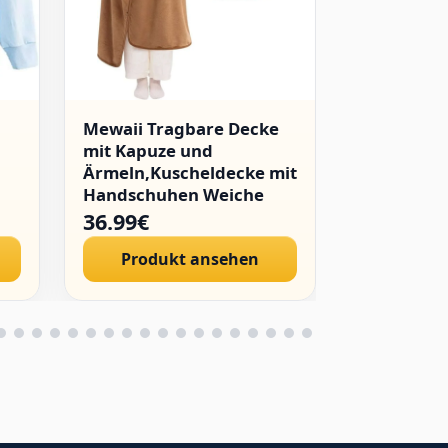
Mewaii Tragbare Decke
WINKEEY 
mit Kapuze und
Japanisch
Ärmeln,Kuscheldecke mit
Kapuzenpu
Handschuhen Weiche
Mädchen H
Flanell Sherpa Decke für
Hoodie Hi
36.99€
24.89€
Damen und Herren Ideal
Streetwea
Produkt ansehen
Produ
für Zuhause Reisen und
Sweatshirt
Tierliebhaber
Pulli