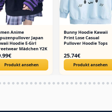
amen Anime
Bunny Hoodie Kawaii
puzenpullover Japan
Print Lose Casual
waii Hoodie E-Girl
Pullover Hoodie Tops
reetwear Mädchen Y2K
thic Sweatshirt
9.99€
25.74€
llover
Produkt ansehen
Produkt ansehen