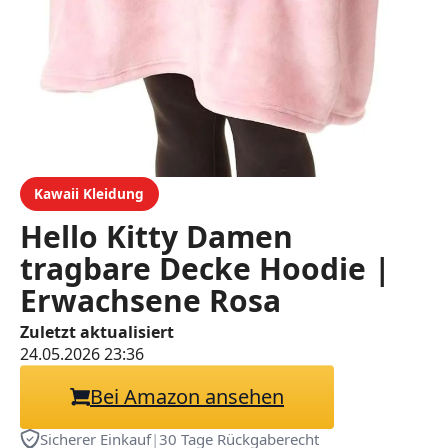
Kawaii Kleidung
Hello Kitty Damen
tragbare Decke Hoodie |
Erwachsene Rosa
Kapuzenpullover mit Kitty
Zuletzt aktualisiert
24.05.2026 23:36
Weiß Charakter Grafik
Print | Einheitsgröße
Bei Amazon ansehen
Sherpa gefütterte
Sicherer Einkauf
|
30 Tage Rückgaberecht