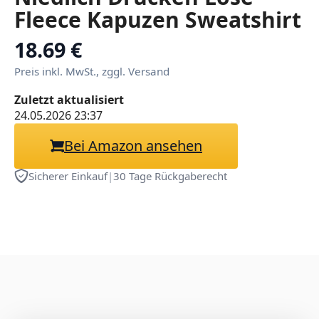
Fleece Kapuzen Sweatshirt
Cartoon Oversized
18.69 €
Pullover Sweatshirt
Preis inkl. MwSt., zggl. Versand
Kapuzenoberteil Kawaii
Zuletzt aktualisiert
Hoodie Katzenohren
24.05.2026 23:37
Langarm Kapuzenpullover
Bei Amazon ansehen
Herbst Winter Pulli
Sicherer Einkauf
|
30 Tage Rückgaberecht