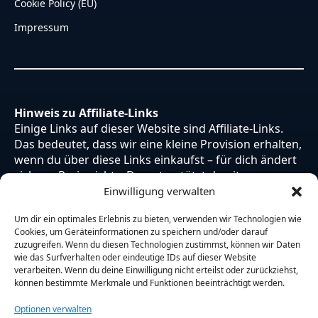
Cookie Policy (EU)
Impressum
Hinweis zu Affiliate-Links
Einige Links auf dieser Website sind Affiliate-Links.
Das bedeutet, dass wir eine kleine Provision erhalten,
wenn du über diese Links einkaufst – für dich ändert
sich am Preis nichts. Du unterstützt damit unsere
Arbeit. Vielen Dank dafür!
Einwilligung verwalten
Um dir ein optimales Erlebnis zu bieten, verwenden wir Technologien wie
Cookies, um Geräteinformationen zu speichern und/oder darauf
zuzugreifen. Wenn du diesen Technologien zustimmst, können wir Daten
wie das Surfverhalten oder eindeutige IDs auf dieser Website
verarbeiten. Wenn du deine Einwilligung nicht erteilst oder zurückziehst,
können bestimmte Merkmale und Funktionen beeinträchtigt werden.
Optionen verwalten