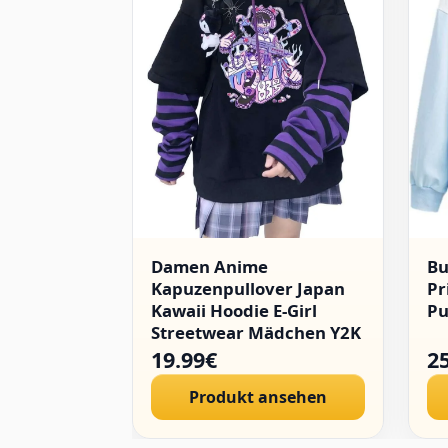
Damen Anime
Bu
Kapuzenpullover Japan
Pr
Kawaii Hoodie E-Girl
Pu
Streetwear Mädchen Y2K
Gothic Sweatshirt
19.99€
2
Pullover
Produkt ansehen