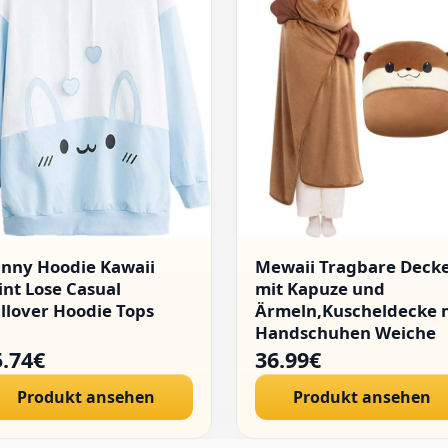
nny Hoodie Kawaii
Mewaii Tragbare Deck
int Lose Casual
mit Kapuze und
llover Hoodie Tops
Ärmeln,Kuscheldecke 
Handschuhen Weiche
Flanell Sherpa Decke f
5.74€
36.99€
Damen und Herren Ide
Produkt ansehen
Produkt ansehen
für Zuhause Reisen un
Tierliebhaber