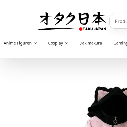
Skip
to
Produkt
main
content
Anime Figuren
Cosplay
Dakimakura
Gamin