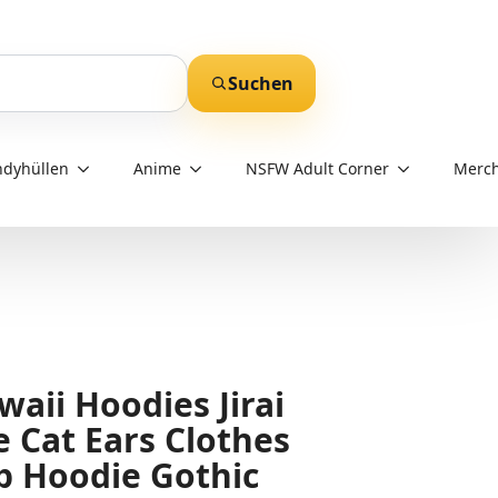
Suchen
dyhüllen
Anime
NSFW Adult Corner
Merch
waii Hoodies Jirai
e Cat Ears Clothes
p Hoodie Gothic