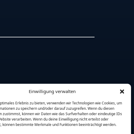
Einwilligung verwalten
optimales Erlebnis zu bieten, verwenden wir Technologien wie Cookies, um
mationen zu speichern und/oder darauf zuzugreifen. Wenn du diesen
n zustimmst, können wir Daten wie das Surfverhalten oder eindeutige IDs
ebsite verarbeiten. Wenn du deine Einwilligung nicht erteilst oder
t, können bestimmte Merkmale und Funktionen beeinträchtigt werden.