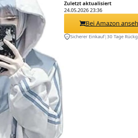
Aquarell, Haraj
Zuletzt aktualisiert
24.05.2026 23:36
übergroßes Swe
Bei Amazon anse
Sicherer Einkauf
|
30 Tage Rückg