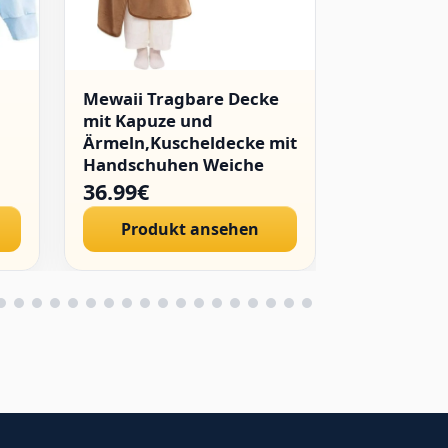
Mewaii Tragbare Decke
WINKEEY 
mit Kapuze und
Japanisch
Ärmeln,Kuscheldecke mit
Kapuzenpu
Handschuhen Weiche
Mädchen H
Flanell Sherpa Decke für
Hoodie Hi
36.99€
24.89€
Damen und Herren Ideal
Streetwea
Produkt ansehen
Produ
für Zuhause Reisen und
Sweatshirt
Tierliebhaber
Pulli