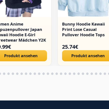
amen Anime
Bunny Hoodie Kawaii
puzenpullover Japan
Print Lose Casual
waii Hoodie E-Girl
Pullover Hoodie Tops
reetwear Mädchen Y2K
thic Sweatshirt
9.99€
25.74€
llover
Produkt ansehen
Produkt ansehen