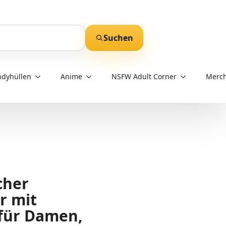
Suchen
dyhüllen
Anime
NSFW Adult Corner
Merch
cher
r mit
 für Damen,