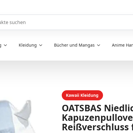
e durchsuchen
g
Kleidung
Bücher und Mangas
Anime Han
Kawaii Kleidung
OATSBAS Niedli
Kapuzenpullove
Reißverschluss