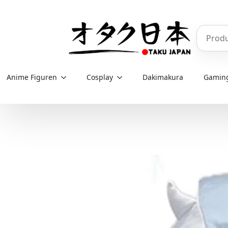
Skip
to
Produkt
main
content
Anime Figuren
Cosplay
Dakimakura
Gamin