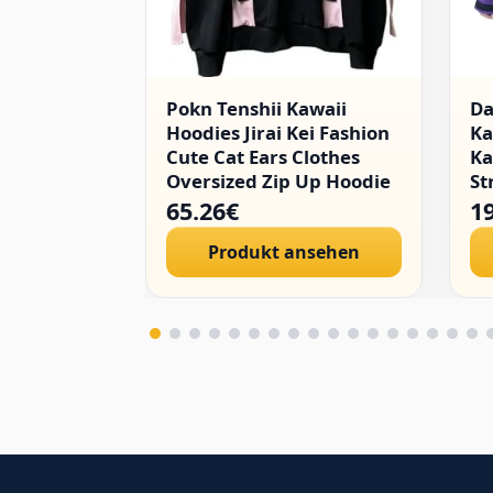
Pokn Tenshii Kawaii
D
Hoodies Jirai Kei Fashion
Ka
Cute Cat Ears Clothes
Ka
Oversized Zip Up Hoodie
St
Gothic Top
Go
65.26€
1
Pu
Produkt ansehen