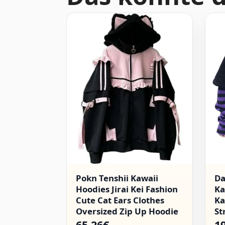
Pokn Tenshii Kawaii
D
Hoodies Jirai Kei Fashion
Ka
Cute Cat Ears Clothes
Ka
Oversized Zip Up Hoodie
St
Gothic Top
Go
65.26€
1