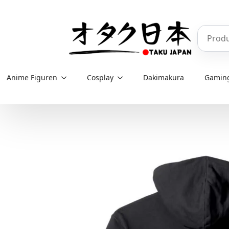
Skip
to
Produkt
main
content
Anime Figuren
Cosplay
Dakimakura
Gamin