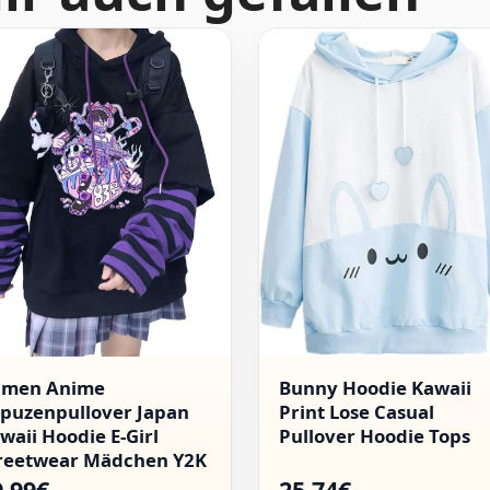
amen Anime
Bunny Hoodie Kawaii
puzenpullover Japan
Print Lose Casual
waii Hoodie E-Girl
Pullover Hoodie Tops
reetwear Mädchen Y2K
thic Sweatshirt
9.99€
25.74€