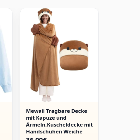
Mewaii Tragbare Decke
WINKEEY 
mit Kapuze und
Japanisch
Ärmeln,Kuscheldecke mit
Kapuzenpu
Handschuhen Weiche
Mädchen H
Flanell Sherpa Decke für
Hoodie Hi
36.99€
24.89€