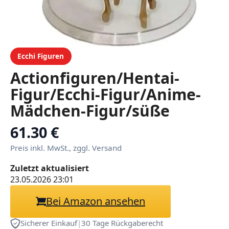
Ecchi Figuren
Actionfiguren/Hentai-
Figur/Ecchi-Figur/Anime-
Mädchen-Figur/süße
Puppe/Figurenspielzeug/Car
61.30 €
Sammlung/Sammlerstück-
Preis inkl. MwSt., zggl. Versand
Display/PVC/1/6.
Zuletzt aktualisiert
23.05.2026 23:01
Bei Amazon ansehen
Sicherer Einkauf
|
30 Tage Rückgaberecht