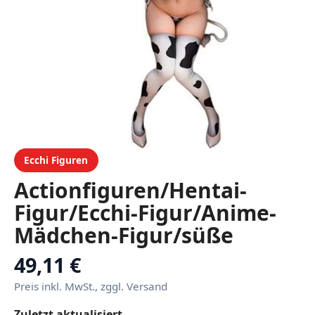
Ecchi Figuren
Actionfiguren/Hentai-
Figur/Ecchi-Figur/Anime-
Mädchen-Figur/süße
Puppe/Figurenspielzeug/Car
49,11 €
Sammlung/Sammlerstück-
Preis inkl. MwSt., zggl. Versand
Display/PVC/1/7.
Zuletzt aktualisiert