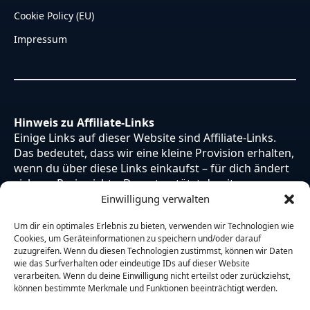
Cookie Policy (EU)
Impressum
Hinweis zu Affiliate-Links
Einige Links auf dieser Website sind Affiliate-Links.
Das bedeutet, dass wir eine kleine Provision erhalten,
wenn du über diese Links einkaufst – für dich ändert
sich am Preis nichts. Du unterstützt damit unsere
Arbeit. Vielen Dank dafür!
Einwilligung verwalten
Um dir ein optimales Erlebnis zu bieten, verwenden wir Technologien wie
Cookies, um Geräteinformationen zu speichern und/oder darauf
zuzugreifen. Wenn du diesen Technologien zustimmst, können wir Daten
wie das Surfverhalten oder eindeutige IDs auf dieser Website
verarbeiten. Wenn du deine Einwilligung nicht erteilst oder zurückziehst,
können bestimmte Merkmale und Funktionen beeinträchtigt werden.