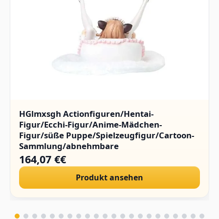
HGlmxsgh Actionfiguren/Hentai-
Figur/Ecchi-Figur/Anime-Mädchen-
Figur/süße Puppe/Spielzeugfigur/Cartoon-
Sammlung/abnehmbare
Kleidung/Sammlerstücke/PVC/1/4.(Hard
164,07 €€
Chest)
Produkt ansehen