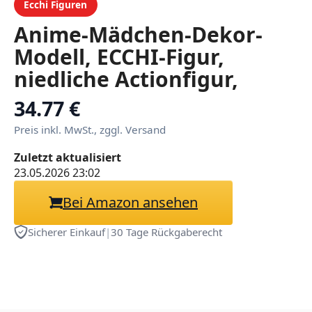
Ecchi Figuren
Anime-Mädchen-Dekor-
Modell, ECCHI-Figur,
niedliche Actionfigur,
Erwachsenenkollektion,
34.77 €
Henati-Puppenspielzeug,
Preis inkl. MwSt., zggl. Versand
22,5 cm(White)
Zuletzt aktualisiert
23.05.2026 23:02
Bei Amazon ansehen
Sicherer Einkauf
|
30 Tage Rückgaberecht