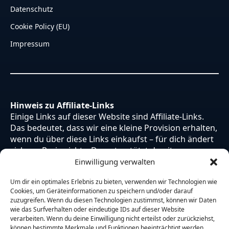
Datenschutz
Cookie Policy (EU)
Impressum
Hinweis zu Affiliate-Links
Einige Links auf dieser Website sind Affiliate-Links.
Das bedeutet, dass wir eine kleine Provision erhalten,
wenn du über diese Links einkaufst – für dich ändert
sich am Preis nichts. Du unterstützt damit unsere
Arbeit. Vielen Dank dafür!
Einwilligung verwalten
Um dir ein optimales Erlebnis zu bieten, verwenden wir Technologien wie
Cookies, um Geräteinformationen zu speichern und/oder darauf
zuzugreifen. Wenn du diesen Technologien zustimmst, können wir Daten
wie das Surfverhalten oder eindeutige IDs auf dieser Website
verarbeiten. Wenn du deine Einwilligung nicht erteilst oder zurückziehst,
können bestimmte Merkmale und Funktionen beeinträchtigt werden.