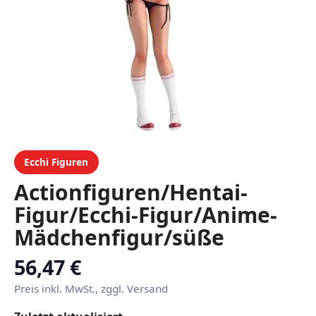
Ecchi Figuren
Actionfiguren/Hentai-
Figur/Ecchi-Figur/Anime-
Mädchenfigur/süße
Puppe/Figurenspielzeug/Car
56,47 €
Sammlung/abnehmbare
Preis inkl. MwSt., zggl. Versand
Kleidung/Sammlerstück-