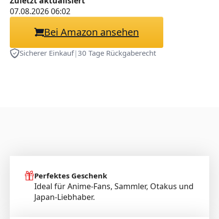
Zuletzt aktualisiert
Display/PVC/1/7.
07.08.2026 06:02
Bei Amazon ansehen
Sicherer Einkauf
|
30 Tage Rückgaberecht
Perfektes Geschenk
Ideal für Anime-Fans, Sammler, Otakus und
Japan-Liebhaber.