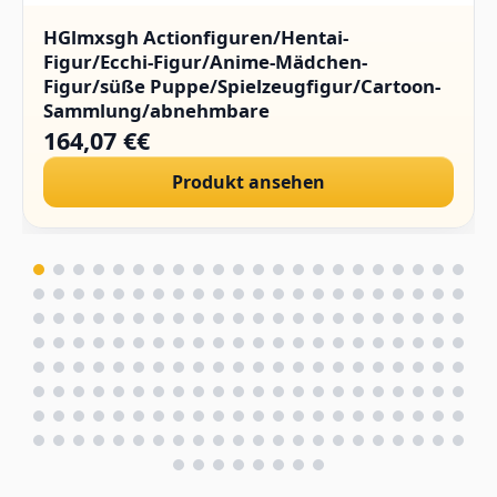
HGlmxsgh Actionfiguren/Hentai-
Figur/Ecchi-Figur/Anime-Mädchen-
Figur/süße Puppe/Spielzeugfigur/Cartoon-
Sammlung/abnehmbare
Kleidung/Sammlerstücke/PVC/1/4.(Hard
164,07 €€
Chest)
Produkt ansehen