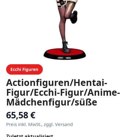
Ecchi Figuren
Actionfiguren/Hentai-
Figur/Ecchi-Figur/Anime-
Mädchenfigur/süße
Puppe/Figurenspielzeug/Car
65,58 €
Sammlung/abnehmbare
Preis inkl. MwSt., zggl. Versand
Kleidung/Sammlerstück-
Zuletzt aktualisiert