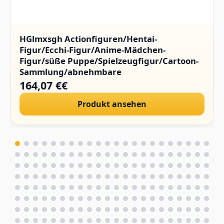
HGlmxsgh Actionfiguren/Hentai-
Figur/Ecchi-Figur/Anime-Mädchen-
Figur/süße Puppe/Spielzeugfigur/Cartoon-
Sammlung/abnehmbare
Kleidung/Sammlerstücke/PVC/1/4.(Hard
164,07 €€
Chest)
Produkt ansehen