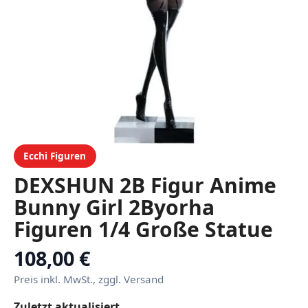
Ecchi Figuren
DEXSHUN 2B Figur Anime
Bunny Girl 2Byorha
Figuren 1/4 Große Statue
PVC Modell Desktop
108,00 €
Ornamente Geschenke
Preis inkl. MwSt., zggl. Versand
48cm
Zuletzt aktualisiert