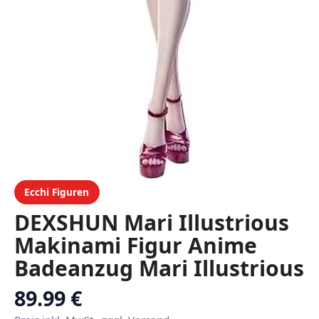
Ecchi Figuren
DEXSHUN Mari Illustrious
Makinami Figur Anime
Badeanzug Mari Illustrious
Makinami Stehende
89.99 €
Haltung großer Größe