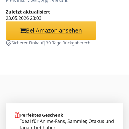
Preis inkl. MwSt., zggl. Versand
Action Figur PVC
Zuletzt aktualisiert
Modellfigur Sammlerstück
23.05.2026 23:03
Geschenk 40cm
Bei Amazon ansehen
Sicherer Einkauf
|
30 Tage Rückgaberecht
Perfektes Geschenk
Ideal für Anime-Fans, Sammler, Otakus und
Japan-Liebhaber.