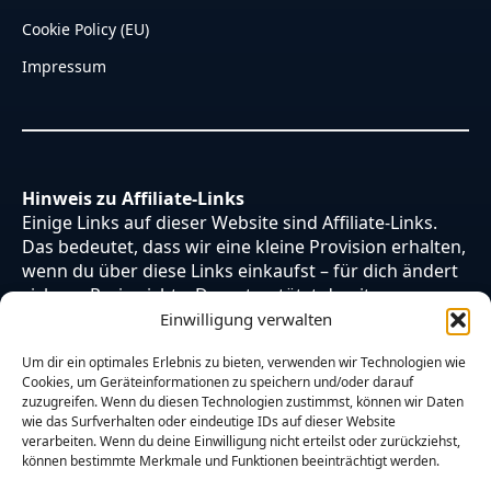
Cookie Policy (EU)
Impressum
Hinweis zu Affiliate-Links
Einige Links auf dieser Website sind Affiliate-Links.
Das bedeutet, dass wir eine kleine Provision erhalten,
wenn du über diese Links einkaufst – für dich ändert
sich am Preis nichts. Du unterstützt damit unsere
Arbeit. Vielen Dank dafür!
Einwilligung verwalten
Um dir ein optimales Erlebnis zu bieten, verwenden wir Technologien wie
Cookies, um Geräteinformationen zu speichern und/oder darauf
zuzugreifen. Wenn du diesen Technologien zustimmst, können wir Daten
wie das Surfverhalten oder eindeutige IDs auf dieser Website
verarbeiten. Wenn du deine Einwilligung nicht erteilst oder zurückziehst,
können bestimmte Merkmale und Funktionen beeinträchtigt werden.