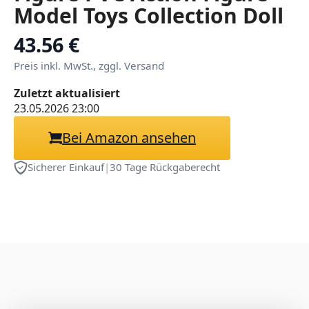
Model Toys Collection Doll
Adult Statue Ornament
43.56 €
18cm/7.1in
Preis inkl. MwSt., zggl. Versand
Zuletzt aktualisiert
23.05.2026 23:00
Bei Amazon ansehen
Sicherer Einkauf
|
30 Tage Rückgaberecht