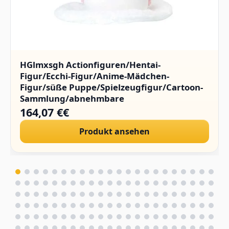
HGlmxsgh Actionfiguren/Hentai-
Figur/Ecchi-Figur/Anime-Mädchen-
Figur/süße Puppe/Spielzeugfigur/Cartoon-
Sammlung/abnehmbare
Kleidung/Sammlerstücke/PVC/1/4.(Hard
164,07 €€
Chest)
Produkt ansehen