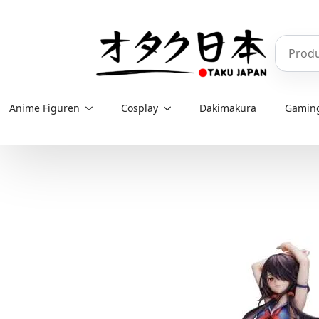
Skip
to
Produkt
main
content
Anime Figuren
Cosplay
Dakimakura
Gamin