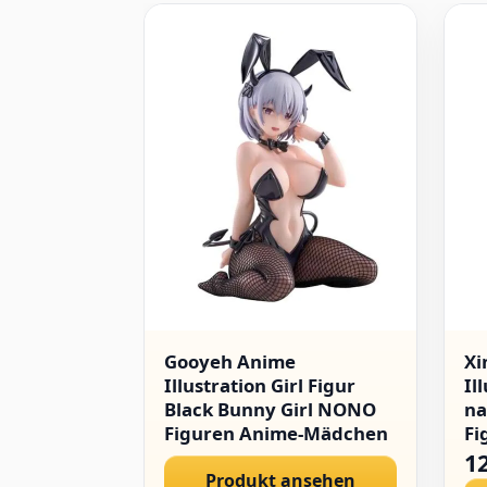
Gooyeh Anime
Xi
Illustration Girl Figur
Il
Black Bunny Girl NONO
na
Figuren Anime-Mädchen
Fi
Manga Character Model
Mo
1
Statue Kniendes Desktop
Produkt ansehen
Fi