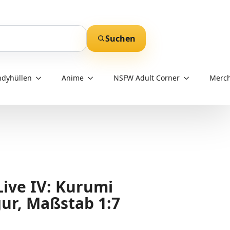
Suchen
dyhüllen
Anime
NSFW Adult Corner
Merch
ive IV: Kurumi
gur, Maßstab 1:7