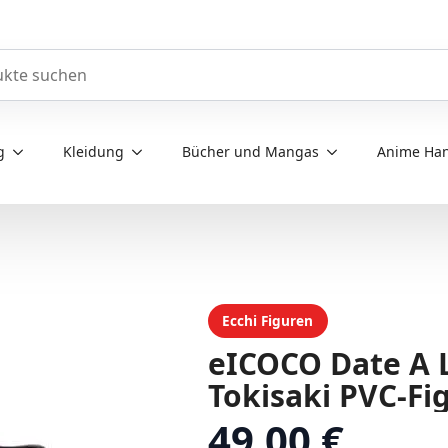
e durchsuchen
g
Kleidung
Bücher und Mangas
Anime Han
Ecchi Figuren
eICOCO Date A L
Tokisaki PVC-Fi
49.00 €