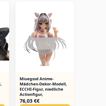
Miuegssd Anime-
Azur Lane
,
Mädchen-Dekor-Modell,
MNF Le Ma
ECCHI-Figur, niedliche
Bunny Girl
Actionfigur,
Stehende 
,
Erwachsenenkollektion,
Statue An
76,03 €€
17,99 €€
g,
Henati-Puppenspielzeug,
Desktop O