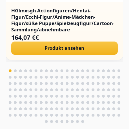
HGlmxsgh Actionfiguren/Hentai-
Figur/Ecchi-Figur/Anime-Mädchen-
Figur/süße Puppe/Spielzeugfigur/Cartoon-
Sammlung/abnehmbare
Kleidung/Sammlerstücke/PVC/1/4.(Hard
164,07 €€
Chest)
Produkt ansehen