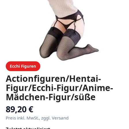
Ecchi Figuren
Actionfiguren/Hentai-
Figur/Ecchi-Figur/Anime-
Mädchen-Figur/süße
Puppe/Spielzeugfigur/Carto
89,20 €
Sammlung/abnehmbare
Preis inkl. MwSt., zggl. Versand
Kleidung/Sammlerstücke/PV