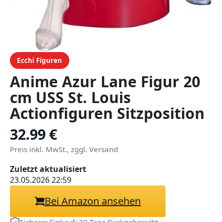
Ecchi Figuren
Anime Azur Lane Figur 20
cm USS St. Louis
Actionfiguren Sitzposition
Figur Schöne Statue
32.99 €
Desktop Dekoration
Preis inkl. MwSt., zggl. Versand
Sammlerstücke Geschenk
Zuletzt aktualisiert
für Fans
23.05.2026 22:59
Bei Amazon ansehen
Sicherer Einkauf
|
30 Tage Rückgaberecht