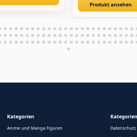
Produkt ansehen
koration
Desktop Dekoration
mmlerstücke Geschenk
r Fans 15CM
Kategorien
Kategorie
Anime und Manga Figuren
Datenschutz