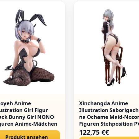
oyeh Anime
Xinchangda Anime
lustration Girl Figur
Illustration Saborigach
ack Bunny Girl NONO
na Ochame Maid-Nozo
guren Anime-Mädchen
Figuren Stehposition P
nga Character Model
Modell Original Malere
122,75 €€
atue Kniendes Desktop
Produkt ansehen
Figur Ornamente