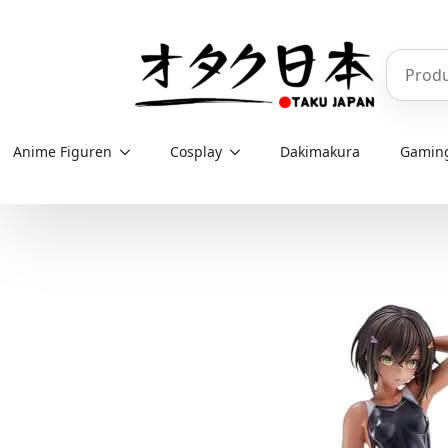
Skip
to
Produkt
main
content
Anime Figuren
Cosplay
Dakimakura
Gamin