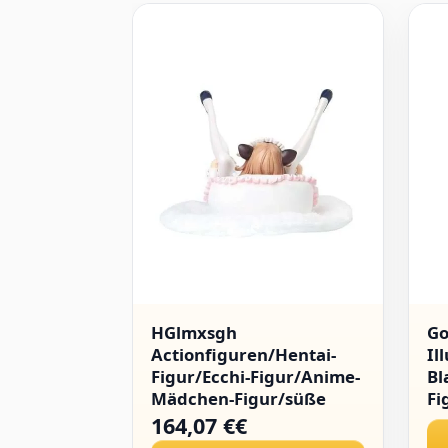
HGlmxsgh
Go
Actionfiguren/Hentai-
Il
Figur/Ecchi-Figur/Anime-
Bl
Mädchen-Figur/süße
Fi
Puppe/Spielzeugfigur/Cartoon-
Ma
164,07 €€
Sammlung/abnehmbare
St