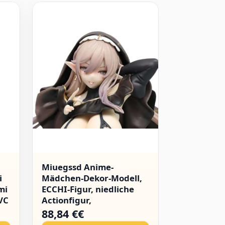
Miuegssd Anime-
Miuegssd 
i
Mädchen-Dekor-Modell,
Mädchen-D
mi
ECCHI-Figur, niedliche
ECCHI-Figu
VC
Actionfigur,
Actionfigu
i
Erwachsenenkollektion,
Erwachsen
88,84 €€
76,03 €€
Henati-Puppenspielzeug,
Henati-Pu