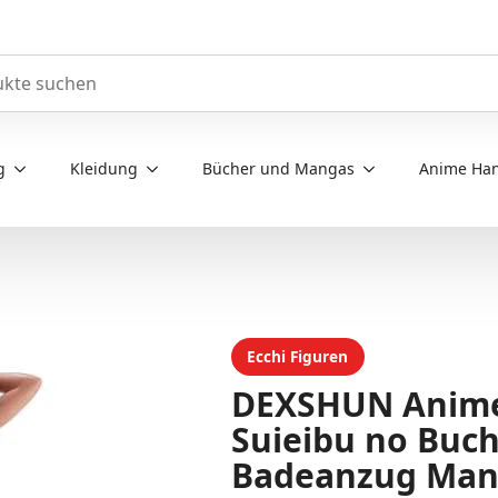
e durchsuchen
g
Kleidung
Bücher und Mangas
Anime Han
Ecchi Figuren
DEXSHUN Anime 
Suieibu no Buc
Badeanzug Mang