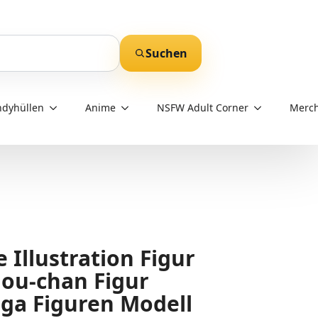
Suchen
dyhüllen
Anime
NSFW Adult Corner
Merch
Illustration Figur
hou-chan Figur
a Figuren Modell