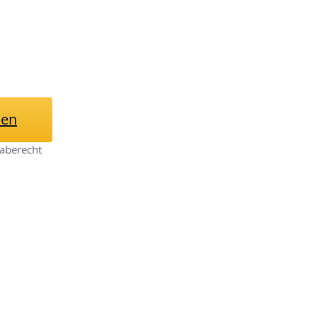
mlerstück Deskto
schenke 22cm
hen
aberecht