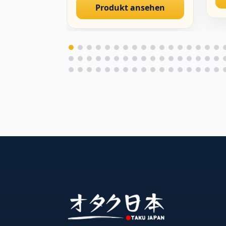
Produkt ansehen
Kleidung/Sammlerstücke/PVC/1/4.
De
(Hard Chest)
Sa
fü