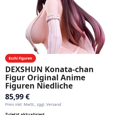
Ecchi Figuren
DEXSHUN Konata-chan
Figur Original Anime
Figuren Niedliche
Katzenfrau Modell PVC
85,99 €
Statue Sammelfiguren
Preis inkl. MwSt., zggl. Versand
Anime Merchandise
Zuletzt aktualisiert