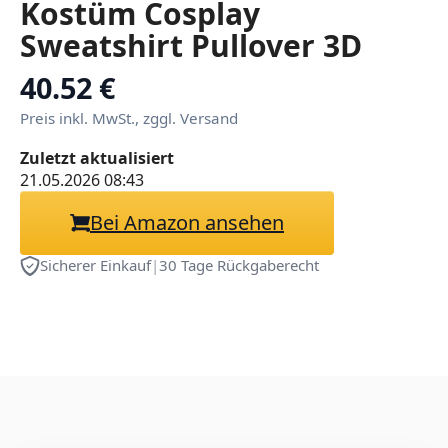
Kostüm Cosplay
Sweatshirt Pullover 3D
Neuheit Kapuzenpullover
40.52 €
für Herren Damen
Preis inkl. MwSt., zggl. Versand
Zuletzt aktualisiert
21.05.2026 08:43
Bei Amazon ansehen
Sicherer Einkauf
|
30 Tage Rückgaberecht