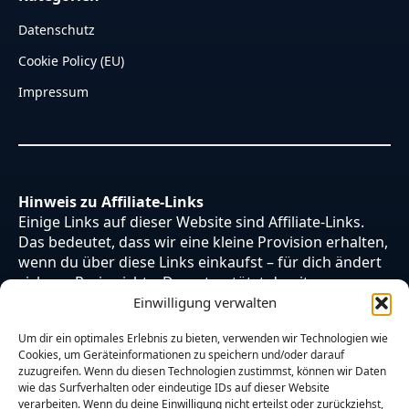
Datenschutz
Cookie Policy (EU)
Impressum
Hinweis zu Affiliate-Links
Einige Links auf dieser Website sind Affiliate-Links.
Das bedeutet, dass wir eine kleine Provision erhalten,
wenn du über diese Links einkaufst – für dich ändert
sich am Preis nichts. Du unterstützt damit unsere
Arbeit. Vielen Dank dafür!
Einwilligung verwalten
Um dir ein optimales Erlebnis zu bieten, verwenden wir Technologien wie
Cookies, um Geräteinformationen zu speichern und/oder darauf
zuzugreifen. Wenn du diesen Technologien zustimmst, können wir Daten
wie das Surfverhalten oder eindeutige IDs auf dieser Website
verarbeiten. Wenn du deine Einwilligung nicht erteilst oder zurückziehst,