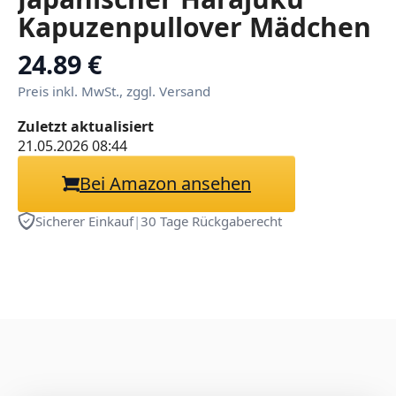
Kapuzenpullover Mädchen
Herbst Winter Hoodie Hip
24.89 €
Hop Streetwear Punk Süß
Preis inkl. MwSt., zggl. Versand
Sweatshirts Oversized
Zuletzt aktualisiert
Pulli
21.05.2026 08:44
Bei Amazon ansehen
Sicherer Einkauf
|
30 Tage Rückgaberecht