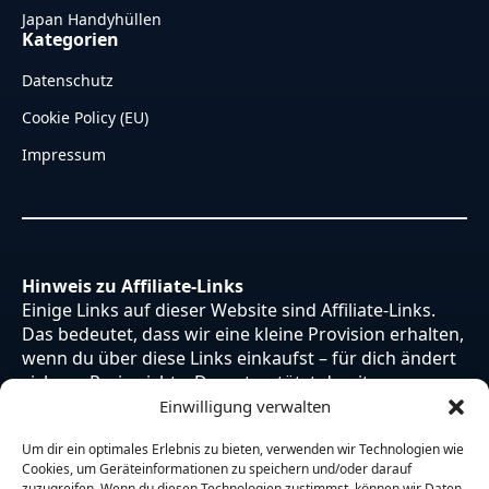
Japan Handyhüllen
Kategorien
Datenschutz
Cookie Policy (EU)
Impressum
Hinweis zu Affiliate-Links
Einige Links auf dieser Website sind Affiliate-Links.
Das bedeutet, dass wir eine kleine Provision erhalten,
wenn du über diese Links einkaufst – für dich ändert
sich am Preis nichts. Du unterstützt damit unsere
Arbeit. Vielen Dank dafür!
Einwilligung verwalten
Um dir ein optimales Erlebnis zu bieten, verwenden wir Technologien wie
Cookies, um Geräteinformationen zu speichern und/oder darauf
zuzugreifen. Wenn du diesen Technologien zustimmst, können wir Daten