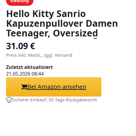
Kleidung
Hello Kitty Sanrio
Kapuzenpullover Damen
Teenager, Oversized
Hoodie, Decke mit Ärmeln
31.09 €
und Plüschbeilage Anime
Preis inkl. MwSt., zggl. Versand
Geschenk
Zuletzt aktualisiert
21.05.2026 08:44
Bei Amazon ansehen
Sicherer Einkauf
|
30 Tage Rückgaberecht