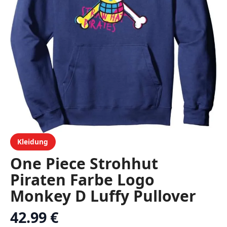
Kleidung
One Piece Strohhut
Piraten Farbe Logo
Monkey D Luffy Pullover
Hoodie
42.99 €