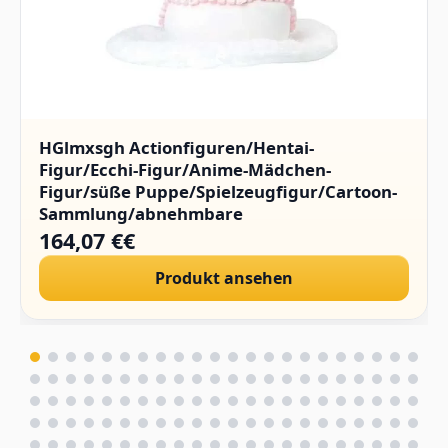
HGlmxsgh Actionfiguren/Hentai-
Figur/Ecchi-Figur/Anime-Mädchen-
Figur/süße Puppe/Spielzeugfigur/Cartoon-
Sammlung/abnehmbare
Kleidung/Sammlerstücke/PVC/1/4.(Hard
164,07 €€
Chest)
Produkt ansehen