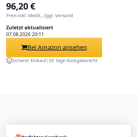
Anime Girl Sammlung
96,20 €
Puppe Geschenk 16,5 cm
Preis inkl. MwSt., zggl. Versand
Zuletzt aktualisiert
07.08.2026 20:11
Bei Amazon ansehen
Sicherer Einkauf
|
30 Tage Rückgaberecht