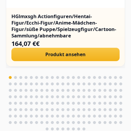
HGlmxsgh Actionfiguren/Hentai-
Figur/Ecchi-Figur/Anime-Mädchen-
Figur/süße Puppe/Spielzeugfigur/Cartoon-
Sammlung/abnehmbare
Kleidung/Sammlerstücke/PVC/1/4.(Hard
164,07 €€
Chest)
Produkt ansehen