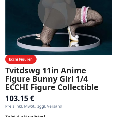
Ecchi Figuren
Tvitdswg 11in Anime
Figure Bunny Girl 1/4
ECCHI Figure Collectible
Model StatueToy Supplies
103.15 €
Dessert Decorations for
Preis inkl. MwSt., zggl. Versand
Adult Gift Theme Doll
Zuletzt aktualisiert