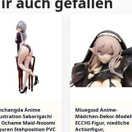
ir auch gefallen
nchangda Anime
Miuegssd Anime-
lustration Saborigachi
Mädchen-Dekor-Modell
 Ochame Maid-Nozomi
ECCHI-Figur, niedliche
guren Stehposition PVC
Actionfigur,