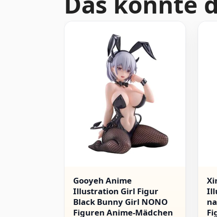
Das könnte d
Gooyeh Anime
Xi
Illustration Girl Figur
Il
Black Bunny Girl NONO
na
Figuren Anime-Mädchen
Fi