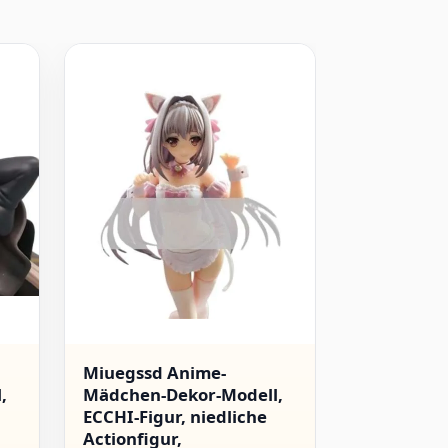
Miuegssd Anime-
Azur Lane
,
Mädchen-Dekor-Modell,
MNF Le Ma
ECCHI-Figur, niedliche
Bunny Girl
Actionfigur,
Stehende 