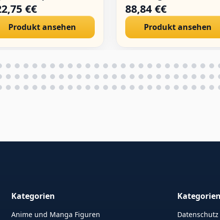
dell Original Malerei
Erwachsenenkollektion
22,75 €€
88,84 €€
gur Ornamente
Henati-Puppenspielzeu
Produkt ansehen
Produkt ansehen
sktop Dekoration
30 cm
Kategorien
Kategorie
Anime und Manga Figuren
Datenschutz