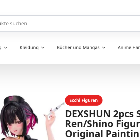
e durchsuchen
g
Kleidung
Bücher und Mangas
Anime Han
Ecchi Figuren
DEXSHUN 2pcs S
Ren/Shino Figur
Original Painti