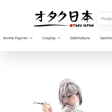
Skip
to
Produkt
main
content
Anime Figuren
Cosplay
Dakimakura
Gamin