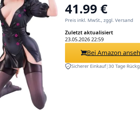
Krankenschwest
41.99 €
Ren/Shino Knies
Preis inkl. MwSt., zggl. Versand
PVC Modell Des
Geschenke
Zuletzt aktualisiert
23.05.2026 22:59
Bei Amazon anse
Sicherer Einkauf
|
30 Tage Rückg