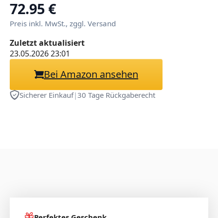
Collection 23cm/9.1in
72.95 €
Preis inkl. MwSt., zggl. Versand
Zuletzt aktualisiert
23.05.2026 23:01
Bei Amazon ansehen
Sicherer Einkauf
|
30 Tage Rückgaberecht
Perfektes Geschenk