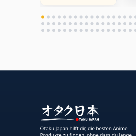
(Hard Chest)
Sa
fü
Otaku Japan hilft dir, die besten Anime
Produkte zu finden, ohne dass du lange