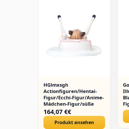
HGlmxsgh
Go
Actionfiguren/Hentai-
Il
Figur/Ecchi-Figur/Anime-
Bl
Mädchen-Figur/süße
Fi
Puppe/Spielzeugfigur/Cartoon-
Ma
164,07 €€
Sammlung/abnehmbare
St
Produkt ansehen
Kleidung/Sammlerstücke/PVC/1/4.
De