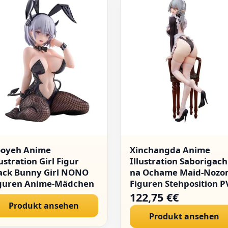
oyeh Anime
Xinchangda Anime
lustration Girl Figur
Illustration Saborigach
ack Bunny Girl NONO
na Ochame Maid-Nozo
guren Anime-Mädchen
Figuren Stehposition P
nga Character Model
Modell Original Malere
122,75 €€
atue Kniendes Desktop
Produkt ansehen
Figur Ornamente
Produkt ansehen
koration
Desktop Dekoration