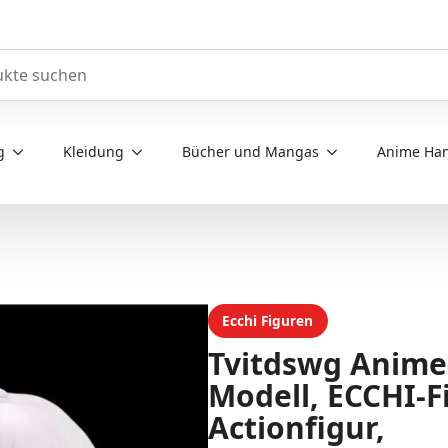
e durchsuchen
g
Kleidung
Bücher und Mangas
Anime Han
Ecchi Figuren
Tvitdswg Anim
Modell, ECCHI-Fi
Actionfigur,