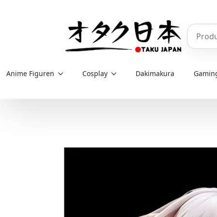
Skip
to
Produkt
main
content
Anime Figuren
Cosplay
Dakimakura
Gamin