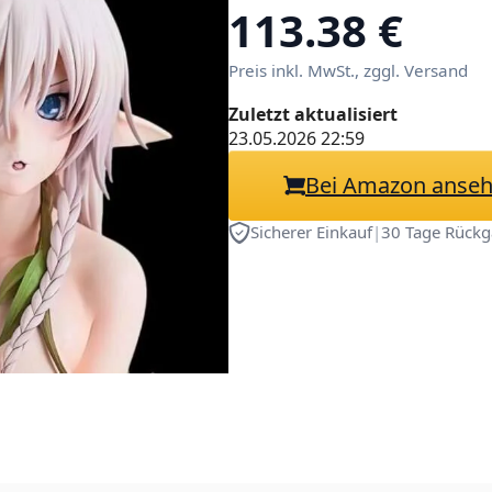
Erwachsenenkol
113.38 €
Puppenspielzeu
Preis inkl. MwSt., zggl. Versand
(abnehmbare Kl
Zuletzt aktualisiert
23.05.2026 22:59
Bei Amazon anse
Sicherer Einkauf
|
30 Tage Rückg