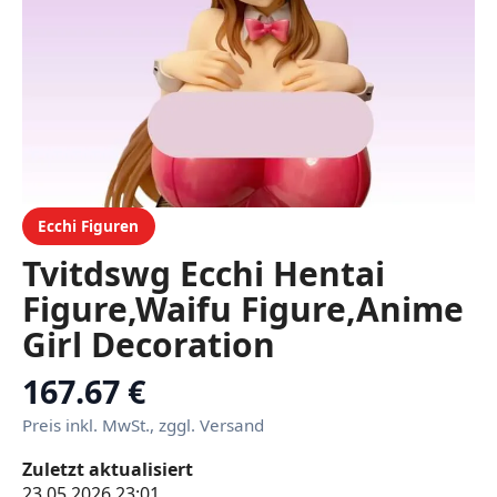
Ecchi Figuren
Tvitdswg Ecchi Hentai
Figure,Waifu Figure,Anime
Girl Decoration
Ornamentsnime Collection
167.67 €
Doll Gift Model Toys
Preis inkl. MwSt., zggl. Versand
48cm/18.9in
Zuletzt aktualisiert
23.05.2026 23:01