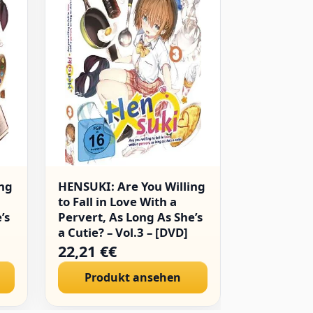
ing
HENSUKI: Are You Willing
Hentai Ouj
to Fall in Love With a
Neko. [DV
’s
Pervert, As Long As She’s
a Cutie? – Vol.3 – [DVD]
22,21 €€
33,00 €€
Produkt ansehen
Produ