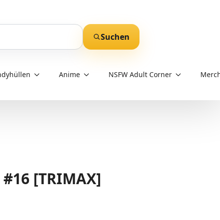
Suchen
dyhüllen
Anime
NSFW Adult Corner
Merch
 #16 [TRIMAX]