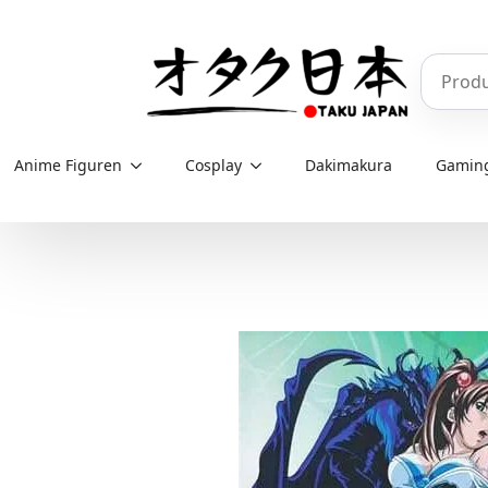
Skip
to
Produkt
main
content
Anime Figuren
Cosplay
Dakimakura
Gamin