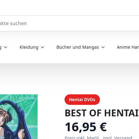
e durchsuchen
g
Kleidung
Bücher und Mangas
Anime Han
Hentai DVDs
BEST OF HENTAI
16,95 €
Preis inkl. MwSt., zggl. Versand