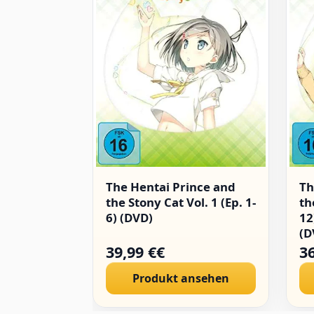
The Hentai Prince and
Th
the Stony Cat Vol. 1 (Ep. 1-
th
6) (DVD)
12
(D
39,99 €€
36
Produkt ansehen