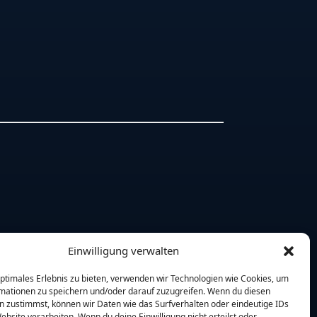
Einwilligung verwalten
optimales Erlebnis zu bieten, verwenden wir Technologien wie Cookies, um
mationen zu speichern und/oder darauf zuzugreifen. Wenn du diesen
n zustimmst, können wir Daten wie das Surfverhalten oder eindeutige IDs
ebsite verarbeiten. Wenn du deine Einwilligung nicht erteilst oder