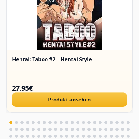
Hentai: Taboo #2 – Hentai Style
27.95€
Produkt ansehen