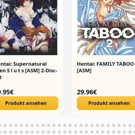
ntai: Supernatural
Hentai: FAMILY TABOO
en S l u t s [ASM] 2-Disc-
[ASM]
t
9.95€
29.96€
Produkt ansehen
Produkt ansehen