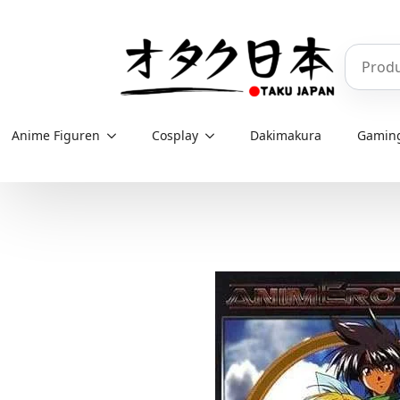
Skip
to
Produkt
main
content
Anime Figuren
Cosplay
Dakimakura
Gamin