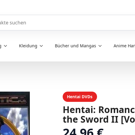
e durchsuchen
g
Kleidung
Bücher und Mangas
Anime Han
Hentai DVDs
Hentai: Romance 
the Sword II [Vo
24.96 €