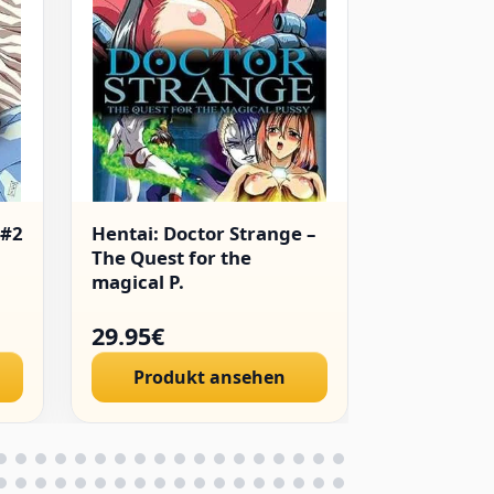
 #2
Hentai: Doctor Strange –
Hentai: T
The Quest for the
Sisters [AS
magical P.
29.95€
29.96€
Produkt ansehen
Produ