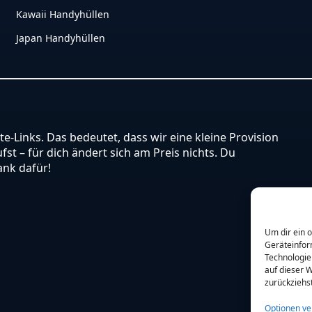
Kawaii Handyhüllen
Japan Handyhüllen
ate-Links. Das bedeutet, dass wir eine kleine Provision
st – für dich ändert sich am Preis nichts. Du
ank dafür!
Um dir ein 
Geräteinfor
Technologie
auf dieser W
zurückziehs
Optionen ve