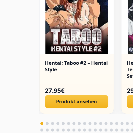
Hentai: Taboo #2 – Hentai
He
Style
Te
Se
27.95€
2
Produkt ansehen