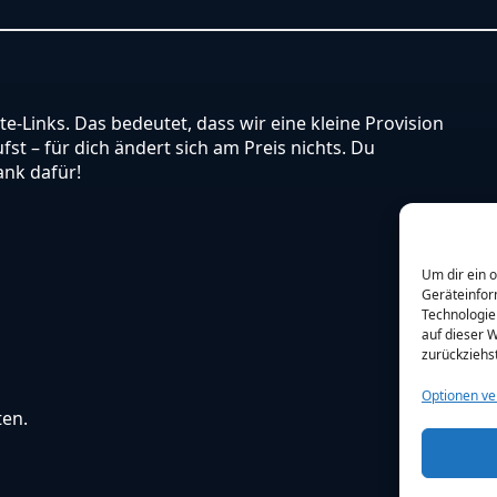
ate-Links. Das bedeutet, dass wir eine kleine Provision
st – für dich ändert sich am Preis nichts. Du
ank dafür!
Um dir ein 
Geräteinfor
Technologie
auf dieser W
zurückziehs
Optionen ve
ten.