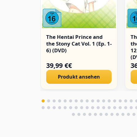
The Hentai Prince and
Th
the Stony Cat Vol. 1 (Ep. 1-
th
6) (DVD)
12
(D
39,99 €€
36
Produkt ansehen