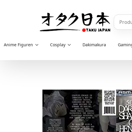
Skip
to
Produkt
main
content
Anime Figuren
Cosplay
Dakimakura
Gamin