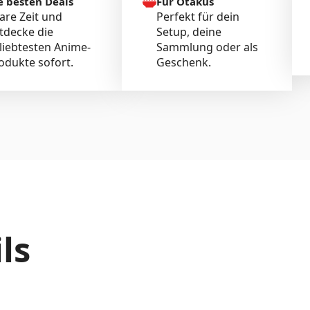
e besten Deals
Für Otakus
are Zeit und
Perfekt für dein
tdecke die
Setup, deine
liebtesten Anime-
Sammlung oder als
odukte sofort.
Geschenk.
ls