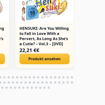
ing
HENSUKI: Are You Willing
Hentai Ouj
to Fall in Love With a
Neko. [DV
’s
Pervert, As Long As She’s
a Cutie? – Vol.3 – [DVD]
22,21 €€
33,00 €€
Produkt ansehen
Produ