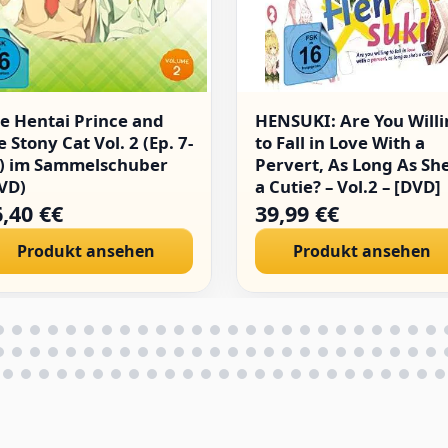
e Hentai Prince and
HENSUKI: Are You Will
e Stony Cat Vol. 2 (Ep. 7-
to Fall in Love With a
) im Sammelschuber
Pervert, As Long As She
VD)
a Cutie? – Vol.2 – [DVD]
,40 €€
39,99 €€
Produkt ansehen
Produkt ansehen