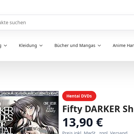
e durchsuchen
g
Kleidung
Bücher und Mangas
Anime Han
Hentai DVDs
Fifty DARKER Sh
13,90 €
Preis inkl. MwSt., zggl. Versand