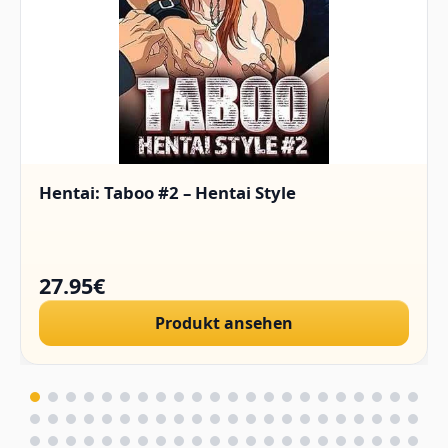
Hentai: Taboo #2 – Hentai Style
27.95€
Produkt ansehen