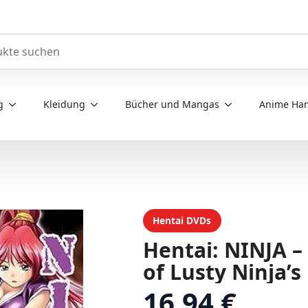
e durchsuchen
g
Kleidung
Bücher und Mangas
Anime Han
Hentai DVDs
Hentai: NINJA – 
of Lusty Ninja’s
16,94 €