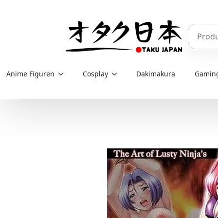
Skip
to
Produkt
main
content
Anime Figuren
Cosplay
Dakimakura
Gamin