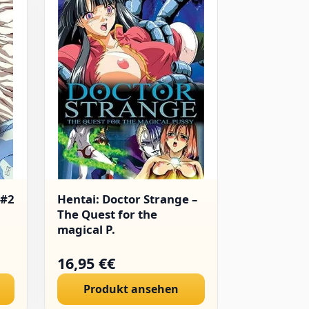
 #2
Hentai: Doctor Strange –
Hentai: T
The Quest for the
Sisters [AS
magical P.
16,95 €€
29,95 €€
Produkt ansehen
Produ