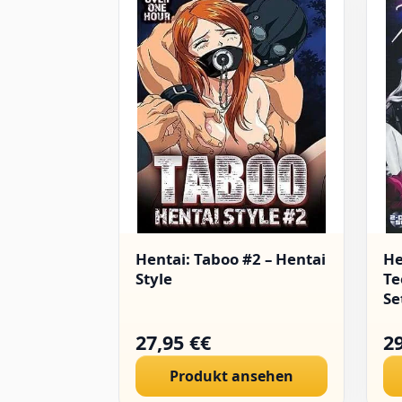
Hentai: Taboo #2 – Hentai
He
Style
Te
Se
27,95 €€
29
Produkt ansehen