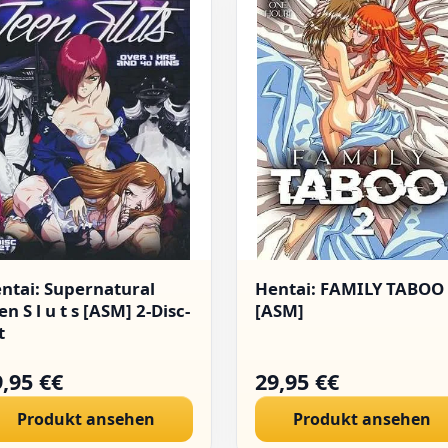
ntai: Supernatural
Hentai: FAMILY TABOO
en S l u t s [ASM] 2-Disc-
[ASM]
t
,95 €€
29,95 €€
Produkt ansehen
Produkt ansehen