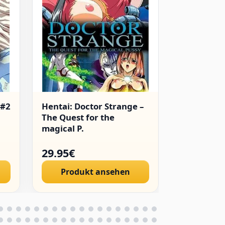
 #2
Hentai: Doctor Strange –
Hentai: T
The Quest for the
Sisters [AS
magical P.
29.95€
29.96€
Produkt ansehen
Produ