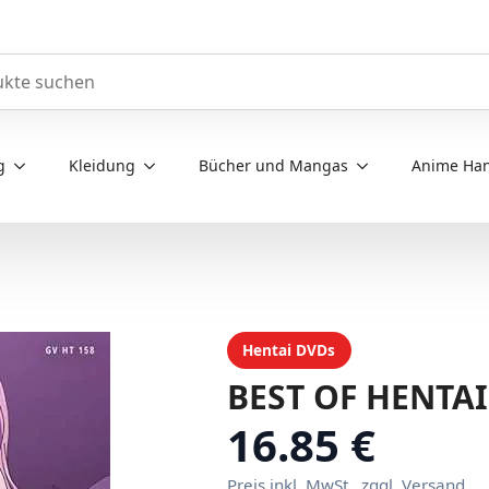
e durchsuchen
g
Kleidung
Bücher und Mangas
Anime Han
Hentai DVDs
BEST OF HENTAI
16.85 €
Preis inkl. MwSt., zggl. Versand