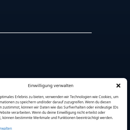
Einwilligung verwalten
optimales Erlebnis zu bieten, verwenden wir Technologien wie Cookies, um
mationen zu speichern und/oder darauf zuzugreifen. Wenn du diesen
n zustimmst, können wir Daten wie das Surfverhalten oder eindeutige IDs
ebsite verarbeiten. Wenn du deine Einwilligung nicht erteilst oder
t, können bestimmte Merkmale und Funktionen beeinträchtigt werden.
rwalten