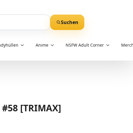
Suchen
dyhüllen
Anime
NSFW Adult Corner
Merch
 #58 [TRIMAX]