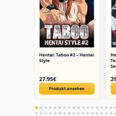
Hentai: Taboo #2 – Hentai
He
Style
Te
Se
27.95€
2
Produkt ansehen