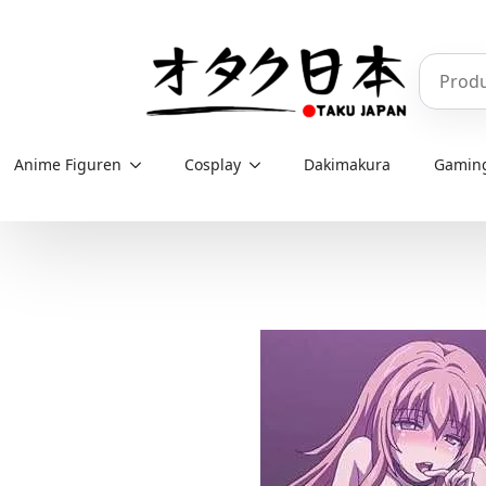
Skip
to
Produkt
main
content
Anime Figuren
Cosplay
Dakimakura
Gamin