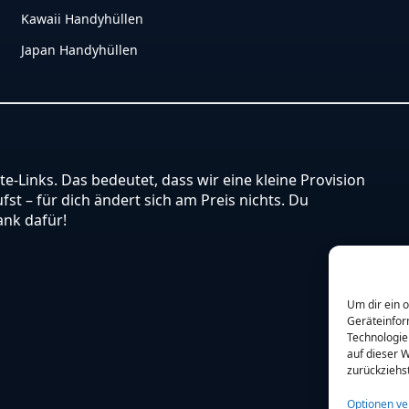
Kawaii Handyhüllen
Japan Handyhüllen
ate-Links. Das bedeutet, dass wir eine kleine Provision
st – für dich ändert sich am Preis nichts. Du
ank dafür!
Um dir ein 
Geräteinfor
Technologie
auf dieser W
zurückziehs
Optionen ve