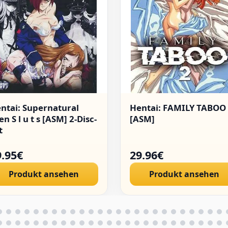
ntai: Supernatural
Hentai: FAMILY TABOO
en S l u t s [ASM] 2-Disc-
[ASM]
t
9.95€
29.96€
Produkt ansehen
Produkt ansehen