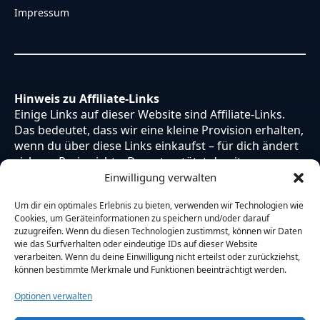
Impressum
Hinweis zu Affiliate-Links
Einige Links auf dieser Website sind Affiliate-Links.
Das bedeutet, dass wir eine kleine Provision erhalten,
wenn du über diese Links einkaufst – für dich ändert
sich am Preis nichts. Du unterstützt damit unsere
Arbeit. Vielen Dank dafür!
Einwilligung verwalten
Um dir ein optimales Erlebnis zu bieten, verwenden wir Technologien wie
Cookies, um Geräteinformationen zu speichern und/oder darauf
zuzugreifen. Wenn du diesen Technologien zustimmst, können wir Daten
wie das Surfverhalten oder eindeutige IDs auf dieser Website
verarbeiten. Wenn du deine Einwilligung nicht erteilst oder zurückziehst,
können bestimmte Merkmale und Funktionen beeinträchtigt werden.
Optionen verwalten