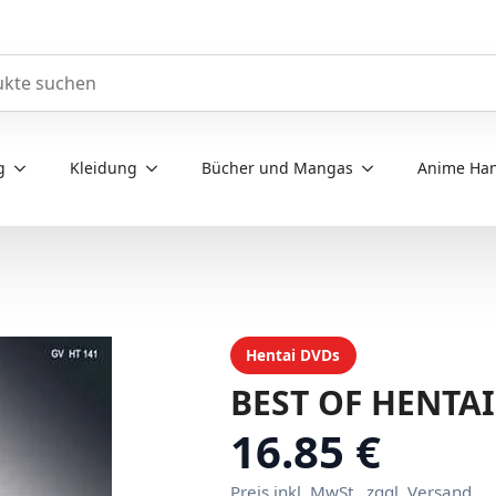
e durchsuchen
g
Kleidung
Bücher und Mangas
Anime Han
Hentai DVDs
BEST OF HENTAI
16.85 €
Preis inkl. MwSt., zggl. Versand