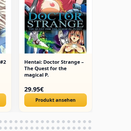
 #2
Hentai: Doctor Strange –
Hentai: T
The Quest for the
Sisters [AS
magical P.
29.95€
29.96€
Produkt ansehen
Produ