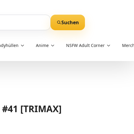
Suchen
dyhüllen
Anime
NSFW Adult Corner
Merch
 #41 [TRIMAX]