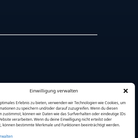
Einwilligung verwalten
optimales Erlebnis zu bieten, verwenden wir Technologien wie Cookies, um
mationen zu speichern und/oder darauf zuzugreifen. Wenn du diesen
n zustimmst, können wir Daten wie das Surfverhalten oder eindeutige IDs
ebsite verarbeiten. Wenn du deine Einwilligung nicht erteilst oder
t, können bestimmte Merkmale und Funktionen beeinträchtigt werden.
rwalten