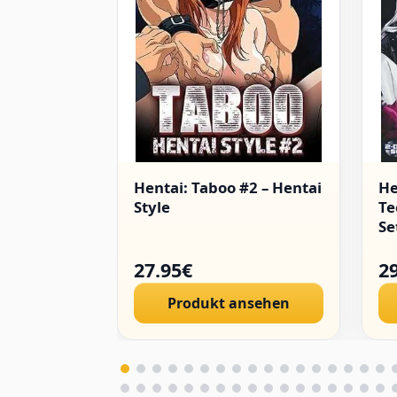
Hentai: Taboo #2 – Hentai
He
Style
Te
Se
27.95€
2
Produkt ansehen