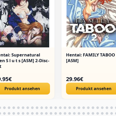
ntai: Supernatural
Hentai: FAMILY TABOO
en S l u t s [ASM] 2-Disc-
[ASM]
t
9.95€
29.96€
Produkt ansehen
Produkt ansehen