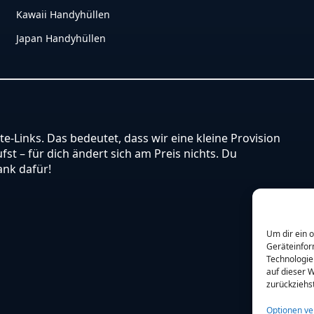
Kawaii Handyhüllen
Japan Handyhüllen
ate-Links. Das bedeutet, dass wir eine kleine Provision
st – für dich ändert sich am Preis nichts. Du
ank dafür!
Um dir ein 
Geräteinfor
Technologie
auf dieser W
zurückziehs
Optionen ve