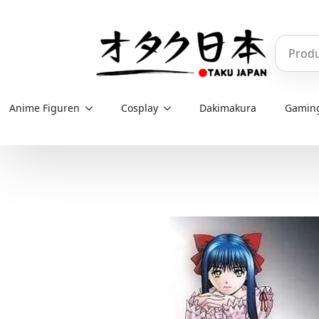
Skip
to
Produkt
main
content
Anime Figuren
Cosplay
Dakimakura
Gamin